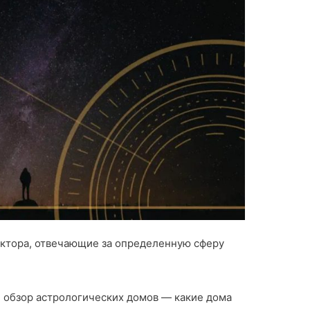
ектора, отвечающие за определенную сферу
й обзор астрологических домов — какие дома