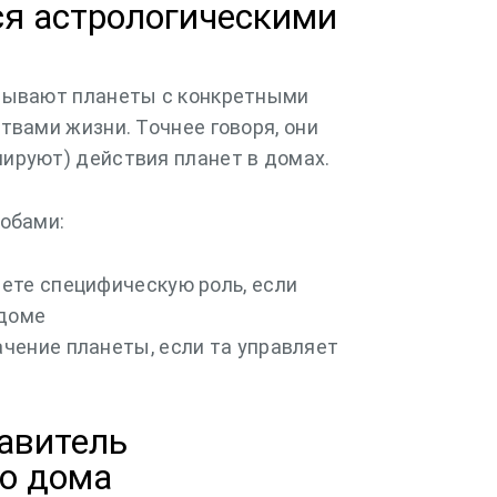
ся астрологическими
зывают планеты с конкретными
твами жизни. Точнее говоря, они
ируют) действия планет в домах.
обами:
ете специфическую роль, если
 доме
чение планеты, если та управляет
равитель
го дома