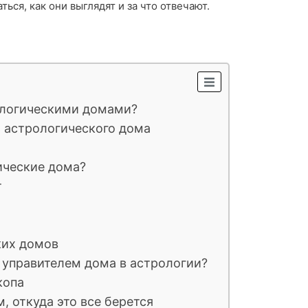
ться, как они выглядят и за что отвечают.
рологическими домами?
ь астрологического дома
ические дома?
т
ких домов
я управителем дома в астрологии?
копа
м, откуда это все берется