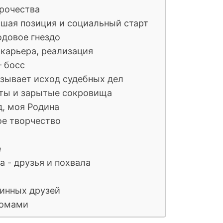
орочества
сшая позиция и социальный старт
одовое гнездо
 карьера, реализация
– босс
азывает исход судебных дел
ахты и зарытые сокровища
д, моя Родина
тое творчество
е
а - друзья и похвала
тинных друзей
домами