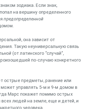
наком зодиака. Если знак,
попал на вершину определенного
ся
предопределенной
домом.
ерсальной, она зависит от
дения. Такую неуниверсальную связь
льной
(от латинского “случай”,
ь произошедшей по-случаю конкретного
т острые предметы, ранение или
 может управлять 5-м и 9-м домом в
огда Марс покажет помимо острых
 всех людей на земле, еще и детей, и
нкретного человека.