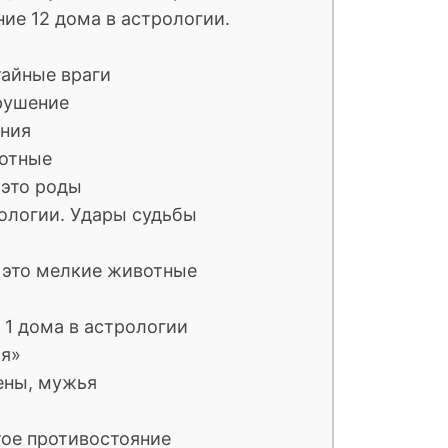
ние 12 дома в астрологии.
тайные враги
зрушение
ения
вотные
 это роды
рологии. Удары судьбы
— это мелкие животные
 1 дома в астрологии
«я»
ены, мужья
ытое противостояние