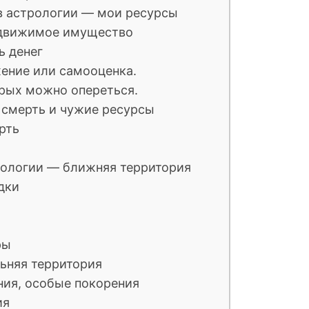
в астрологии — мои ресурсы
и движимое имущество
ь денег
жение или самооценка.
орых можно опереться.
 смерть и чужие ресурсы
рть
трологии — ближняя территория
дки
я
ры
льняя территория
ания, особые покорения
ия