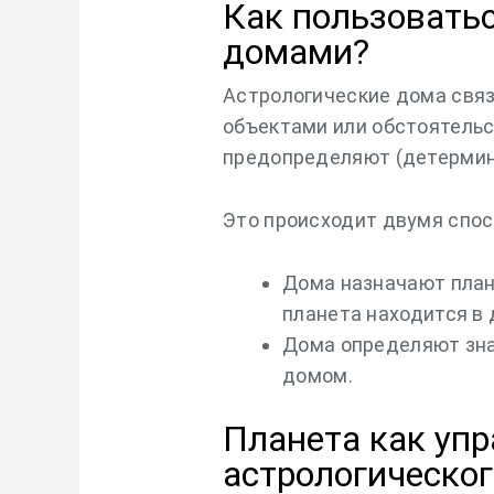
Как пользовать
домами?
Астрологические дома свя
объектами или обстоятельс
предопределяют (детермин
Это происходит двумя спос
Дома назначают план
планета находится в
Дома определяют зна
домом.
Планета как уп
астрологическо