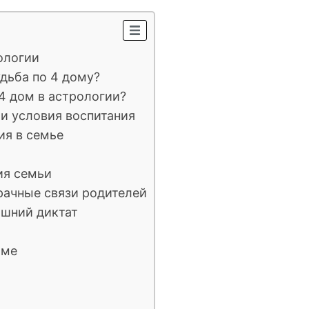
рологии
удьба по 4 дому?
4 дом в астрологии?
 и условия воспитания
ия в семье
ция семьи
брачные связи родителей
ашний диктат
оме