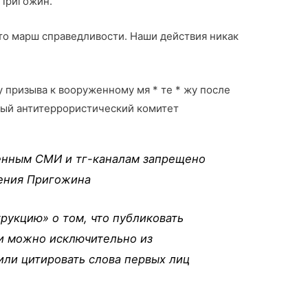
 Пригожин.
 Это марш справедливости. Наши действия никак
 призыва к вооруженному мя * те * жу после
ый антитеррористический комитет
енным СМИ и тг-каналам запрещено
ения Пригожина
рукцию» о том, что публиковать
ии можно исключительно из
или цитировать слова первых лиц