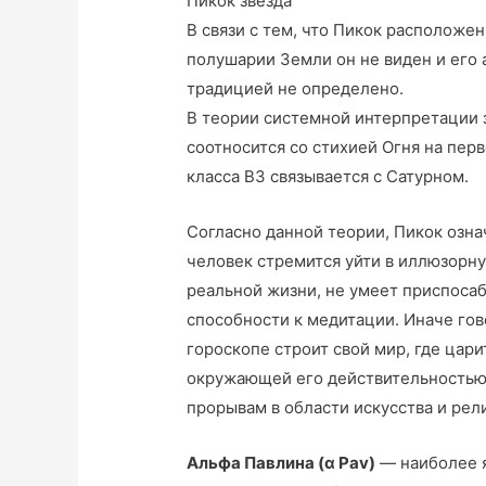
Пикок звезда
В связи с тем, что Пикок расположе
полушарии Земли он не виден и его
традицией не определено.
В теории системной интерпретации з
соотносится со стихией Огня на перв
класса B3 связывается с Сатурном.
Согласно данной теории, Пикок озна
человек стремится уйти в иллюзорн
реальной жизни, не умеет приспоса
способности к медитации. Иначе гов
гороскопе строит свой мир, где цари
окружающей его действительностью.
прорывам в области искусства и рел
Альфа Павлина (α Pav)
— наиболее я