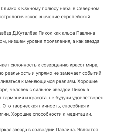
н близко к Южному полюсу неба, в Северном
 астрологическое значение европейской
вёзд Д.Куталёва Пикок как альфа Павлина
ом, низшем уровне проявления, а как звезда
чает склонность к созерцанию красот мира,
ую реальность и упрямо не замечает событий
бливаться к меняющимся реалиям. Хорошие
оря, человек с сильной звездой Пикок в
т гармония и красота, не будучи удовлётворён
 Это творческая личность, способная к
игии. Хорошие способности к медитации.
ркая звезда в созвездии Павлина. Является