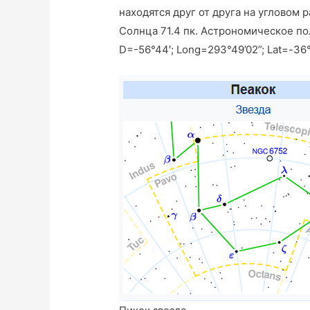
находятся друг от друга на угловом 
Солнца 71.4 пк. Астрономическое пол
D=-56°44′; Long=293°49’02”; Lat=-36°