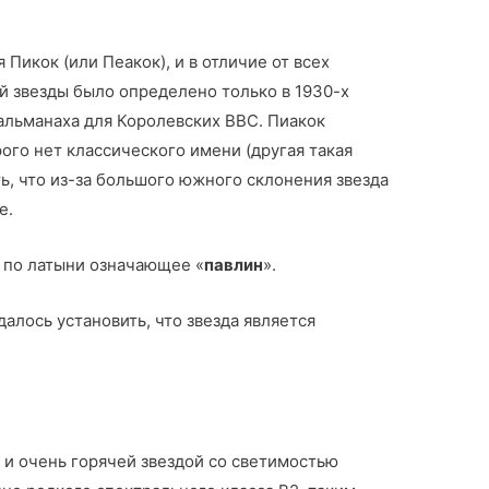
 Пикок (или Пеакок), и в отличие от всех
й звезды было определено только в 1930-х
альманаха для Королевских ВВС. Пиакок
орого нет классического имени (другая такая
ть, что из-за большого южного склонения звезда
е.
по латыни означающее «
павлин
».
алось установить, что звезда является
 и очень горячей звездой со светимостью