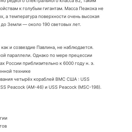
но редкого спектрального класса B2, таким
ойствам к голубым гигантам. Масса Пеакока не
х, а температура поверхности очень высокая
 до Земли — около 190 световых лет.
 как и созвездие Павлина, не наблюдается.
ной параллели. Однако по мере прецессии
ах России приблизительно к 6000 году н. э.
енной технике
азвания четырёх кораблей ВМС США : USS
 USS Peacock (AM-46) и USS Peacock (MSC-198).
огии
гов