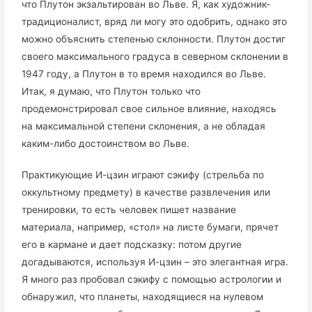
что Плутон экзальтирован во Льве. Я, как художник-
традиционалист, вряд ли могу это одобрить, однако это
можно объяснить степенью склонности. Плутон достиг
своего максимального градуса в северном склонении в
1947 году, а Плутон в то время находился во Льве.
Итак, я думаю, что Плутон только что
продемонстрировал свое сильное влияние, находясь
на максимальной степени склонения, а не обладая
каким-либо достоинством во Льве.
Практикующие И-цзин играют сэкифу (стрельба по
оккультному предмету) в качестве развлечения или
тренировки, то есть человек пишет название
материала, например, «стол» на листе бумаги, прячет
его в кармане и дает подсказку: потом другие
догадываются, используя И-цзин – это элегантная игра.
Я много раз пробовал сэкифу с помощью астрологии и
обнаружил, что планеты, находящиеся на нулевом