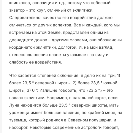
квинконса, оппозиции и т.д., потому что небесный
экватор – это круг, отличный от эклиптики.
Следовательно, качество его воздействия должно
отличаться от других аспектов. Все и каждый, кого мы
встречаем на этой Земле, представлен одним из
двенадцати домов – другими словами, они обозначены
координатой эклиптики, долготой. И, на мой взгляд,
степень склонения планеты указывает на силу и
слабость ее воздействия.
Что касается степеней склонения, я делю их на три; 1)
более 23,5 ° северной широты, 2) более 23,5 ° южной
широты, 3) 0 °. Излишне говорить, что «23,5 °» – это
наклон эклиптики. Например, в натальной карте, если
Луна находится больше 23,5 ° северной широты, мать
уроженца имеет большое влияние, по крайней мере, на
туземца, который родился в Северном полушарии, и
наоборот. Некоторые современные астрологи говорят,