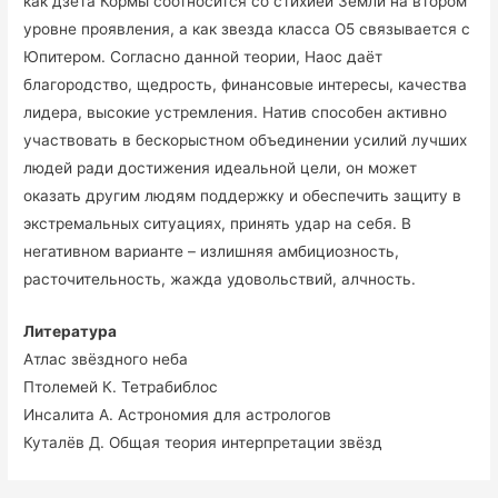
как дзета Кормы соотносится со стихией Земли на втором
уровне проявления, а как звезда класса O5 связывается с
Юпитером. Согласно данной теории, Наос даёт
благородство, щедрость, финансовые интересы, качества
лидера, высокие устремления. Натив способен активно
участвовать в бескорыстном объединении усилий лучших
людей ради достижения идеальной цели, он может
оказать другим людям поддержку и обеспечить защиту в
экстремальных ситуациях, принять удар на себя. В
негативном варианте – излишняя амбициозность,
расточительность, жажда удовольствий, алчность.
Литература
Атлас звёздного неба
Птолемей К. Тетрабиблос
Инсалита А. Астрономия для астрологов
Куталёв Д. Общая теория интерпретации звёзд