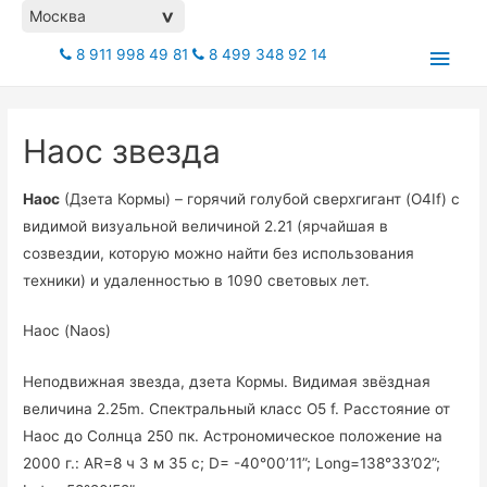
Москва
>
Глав
8 911 998 49 81
8 499 348 92 14
мен
Наос звезда
Наос
(Дзета Кормы) – горячий голубой сверхгигант (O4If) с
видимой визуальной величиной 2.21 (ярчайшая в
созвездии, которую можно найти без использования
техники) и удаленностью в 1090 световых лет.
Наос (Naos)
Неподвижная звезда, дзета Кормы. Видимая звёздная
величина 2.25m. Спектральный класс O5 f. Расстояние от
Наос до Солнца 250 пк. Астрономическое положение на
2000 г.: AR=8 ч 3 м 35 с; D= -40°00’11”; Long=138°33’02”;