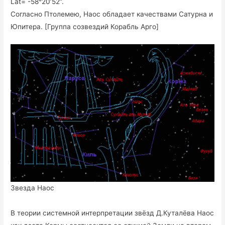
Lat= -58°20’52”.
Согласно Птолемею, Наос обладает качествами Сатурна и
Юпитера. [Группа созвездий Корабль Арго]
Звезда Наос
В теории системной интерпретации звёзд Д.Куталёва Наос