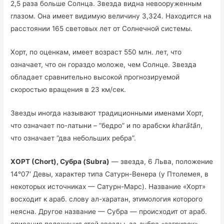
2,5 раза больше Солнца. Звезда видна невооруженным
глазом. Она имеет видимую величину 3,324. Находится на
расстоянии 165 световых лет от Солнечной системы.
Хорт, по оценкам, имеет возраст 550 млн. лет, что
означает, что он гораздо моложе, чем Солнце. Звезда
обладает сравнительно высокой прогнозируемой
скоростью вращения в 23 км/сек.
Звезды иногда называют традиционными именами Хорт,
что означает по-латыни – “бедро” и по арабски
kharātān
,
что означает “два небольших ребра”.
ХОРТ (Chort), Субра (Subra)
— звезда, 6 Льва, положение
14°07′ Девы, характер типа Сатурн-Венера (у Птолемея, в
некоторых источниках — Сатурн-Марс). Название «Хорт»
восходит к араб. слову ал-харатан, этимология которого
неясна. Другое название — Субра — происходит от араб.
описания положения этой звезды, аз-зубра «загривок».