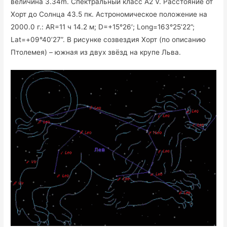
величина 3.34m. Спектральный класс A2 V. Расстояние от
Хорт до Солнца 43.5 пк. Астрономическое положение на
2000.0 г.: AR=11 ч 14.2 м; D=+15°26′; Long=163°25’22”;
Lat=+09°40’27”. В рисунке созвездия Хорт (по описанию
Птолемея) – южная из двух звёзд на крупе Льва.