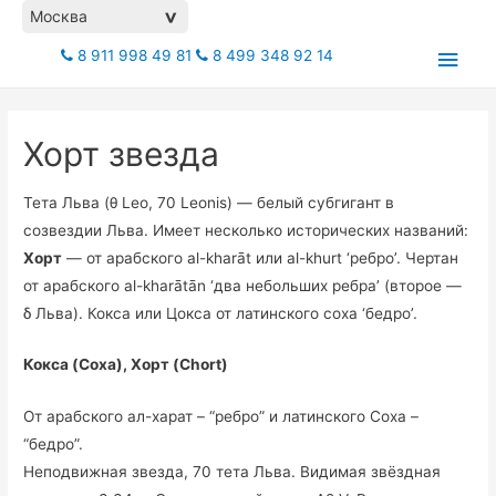
Москва
>
Глав
8 911 998 49 81
8 499 348 92 14
мен
Хорт звезда
Тета Льва (θ Leo, 70 Leonis) — белый субгигант в
созвездии Льва. Имеет несколько исторических названий:
Хорт
— от арабского al-kharāt или al-khurt ‘ребро’. Чертан
от арабского al-kharātān ‘два небольших ребра’ (второе —
δ Льва). Кокса или Цокса от латинского coxa ‘бедро’.
Кокса (Coxa), Хорт (Chort)
От арабского ал-харат – “ребро” и латинского Coxa –
“бедро”.
Неподвижная звезда, 70 тета Льва. Видимая звёздная