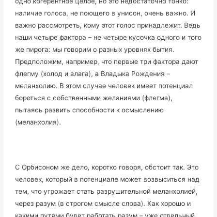
одно когерентное целое, но это недостаточно тонко:
наличие голоса, не поющего в унисон, очень важно. И
важно рассмотреть, кому этот голос принадлежит. Ведь
наши четыре фактора – не четыре кусочка одного и того
же пирога: мы говорим о разных уровнях бытия.
Предположим, например, что первые три фактора дают
флегму (холод и влага), а Владыка Рождения –
меланхолию. В этом случае человек имеет потенциал
бороться с собственными желаниями (флегма),
пытаясь развить способности к осмыслению
(меланхолия).
С Орбисоном же дело, коротко говоря, обстоит так. Это
человек, который в потенциале может возвыситься над
тем, что угрожает стать разрушительной меланхолией,
через разум (в строгом смысле слова). Как хорошо и
какими путями будет работать разум – уже отдельный