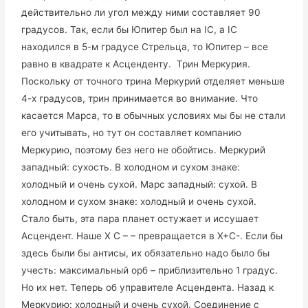
действительно ли угол между ними составляет 90
градусов. Так, если бы Юпитер был на IC, а IC
находился в 5-м градусе Стрельца, то Юпитер – все
равно в квадрате к Асценденту. Трин Меркурия.
Поскольку от точного трина Меркурий отделяет меньше
4-х градусов, трин принимается во внимание. Что
касается Марса, то в обычных условиях мы бы не стали
его учитывать, но тут он составляет компанию
Меркурию, поэтому без него не обойтись. Меркурий
западный: сухость. В холодном и сухом знаке:
холодный и очень сухой. Марс западный: сухой. В
холодном и сухом знаке: холодный и очень сухой.
Стало быть, эта пара планет остужает и иссушает
Асцендент. Наше Х С – – превращается в Х+С-. Если бы
здесь были бы антисы, их обязательно надо было бы
учесть: максимальный орб – приблизительно 1 градус.
Но их нет. Теперь об управителе Асцендента. Назад к
Меркурию: холодный и очень сухой. Соединение с