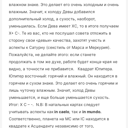
влажном знаке. Это делает его очень холодным и очень
влажным. Значит, к холоду Девы добавился
дополнительный холод, а сухость, наоборот,
уменьшилась. Если Дева имеет ХС, то в итоге получаем
Х+ С-. Те из вас, кто не послушал совета отложить в
сторону свои «девьи» качества, захотят учесть и
аспекты к Сатурну (секстиль от Марса и Меркурия).
Пожалуйста, не делайте этого: если станете
продолжать в том же духе, работе будет конца-края не
видно, а точности не прибавится. Квадрат Юпитера.
Юпитер восточный: горячий и влажный. Он находится в
горячем и сухом знаке. Это делает его очень горячим и
лишь чуточку влажным. Значит, холод Девы
уменьшается, и еще больше уменьшается сухость.
Итог: Х С – -. N.B: В натальных картах следует
учитывать аспекты как
in caelo
, так и
in mundo
.
Соответственно, планета на MC или IC находится в
квадрате к Асценденту независимо от того,