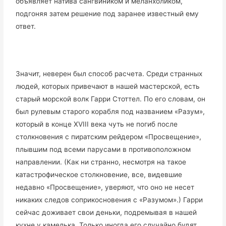
объявляет натива сангвиником и меланхоликом,
подгоняя затем решение под заранее известный ему
ответ.
Значит, неверен был способ расчета. Среди странных
людей, которых привечают в нашей мастерской, есть
старый морской волк Гарри Стоттел. По его словам, он
был рулевым старого корабля под названием «Разум»,
который в конце XVIII века чуть не погиб после
столкновения с пиратским рейдером «Просвещение»,
плывшим под всеми парусами в противоположном
направлении. (Как ни странно, несмотря на такое
катастрофическое столкновение, все, видевшие
недавно «Просвещение», уверяют, что оно не несет
никаких следов соприкосновения с «Разумом».) Гарри
сейчас доживает свои деньки, подремывая в нашей
кухне у камелька. Только иногда его случайно будят