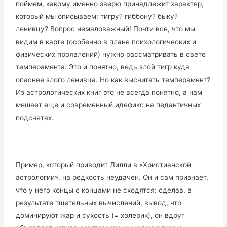
поймем, какому именно зверю принадлежит характер,
который мы описываем: тигру? гиббону? быку?
ленивцу? Вопрос немаловажный! Почти все, что мы
видим в карте (особенно в плане психологических и
физических проявлений) нужно рассматривать в свете
темперамента. Это и понятно, ведь злой тигр куда
опаснее злого ленивца. Но как высчитать темперамент?
Из астрологических книг это не всегда понятно, а нам
мешает еще и современный идефикс на педантичных
подсчетах.
Пример, который приводит Лилли в «Христианской
астрологии», на редкость неудачен. Он и сам признает,
что у него концы с концами не сходятся: сделав, в
результате тщательных вычислений, вывод, что
доминируют жар и сухость (= холерик), он вдруг