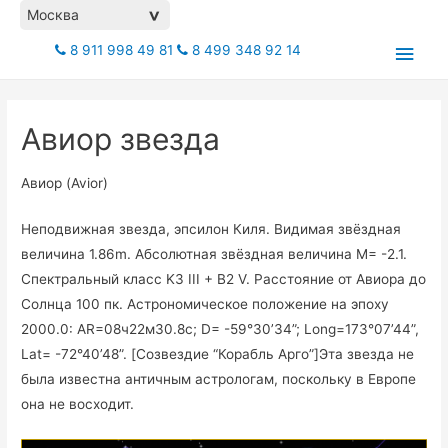
Москва
>
Глав
8 911 998 49 81
8 499 348 92 14
мен
Авиор звезда
Авиор (Avior)
Неподвижная звезда, эпсилон Киля. Видимая звёздная
величина 1.86m. Абсолютная звёздная величина М= -2.1.
Спектральный класс K3 III + B2 V. Расстояние от Авиора до
Солнца 100 пк. Астрономическое положение на эпоху
2000.0: AR=08ч22м30.8с; D= -59°30’34”; Long=173°07’44”,
Lat= -72°40’48”. [Созвездие “Корабль Арго”]Эта звезда не
была известна античным астрологам, поскольку в Европе
она не восходит.