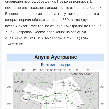
определён период обращения. Позже выяснилось (с
помощью спектрального анализа), что звёзды кси A и кси
В в свою очередь имеют звёзды-спутники, для одного из
которых период обращения равен 669, а для другого –
всего 4 суток. Расстояние от Алулы Аустралис до Солнца
7.9 пк. Астрономическое положение на эпоху 2000.0:
AR=11ч18м11с; D=+31°31’45”; Long= 157°20’31”; Lat=
+24°43’30”.