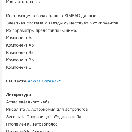
Коды в каталогах
Информация в базах данных SIMBAD данные
Звёздная система У звезды существует 5 компонентов
Их параметры представлены ниже:
Компонент Aa
Компонент Ab
Компонент Ba
Компонент Bb
Компонент C
См. также
Алюла Бореалис
.
Литература
Атлас звёздного неба
Инсалита А. Астрономия для астрологов
Зигель Ф. Сокровища звёздного неба
Птолемей К. Тетрабиблос
Птолемей К. Альмагест