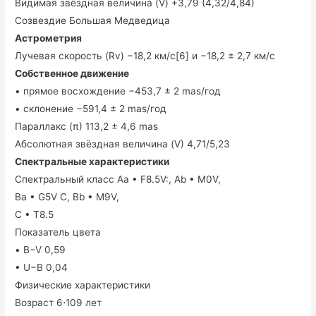
Видимая звёздная величина (V) +3,79 (4,32/4,84)
Созвездие Большая Медведица
Астрометрия
Лучевая скорость (Rv) −18,2 км/с[6] и −18,2 ± 2,7 км/с
Собственное движение
• прямое восхождение −453,7 ± 2 mas/год
• склонение −591,4 ± 2 mas/год
Параллакс (π) 113,2 ± 4,6 mas
Абсолютная звёздная величина (V) 4,71/5,23
Спектральные характеристики
Спектральный класс Aa • F8.5V:, Ab • M0V,
Ba • G5V C, Bb • M9V,
C • T8.5
Показатель цвета
• B−V 0,59
• U−B 0,04
Физические характеристики
Возраст 6⋅109 лет