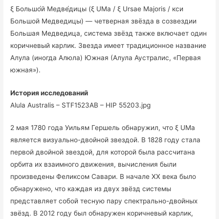
ξ Большо́й Медве́дицы (ξ UMa / ξ Ursae Majoris / кси
Большой Медведицы) — четверная звёзда в созвездии
Большая Медведица, система звёзд также включает один
коричневый карлик. Звезда имеет традиционное название
Алула (иногда Алюла) Южная (Алула Аустралис, «Первая
южная»).
История исследований
Alula Australis – STF1523AB – HIP 55203.jpg
2 мая 1780 года Уильям Гершель обнаружил, что ξ UMa
является визуально-двойной звездой. В 1828 году стала
первой двойной звездой, для которой была рассчитана
орбита их взаимного движения, вычисления были
произведены Феликсом Савари. В начале XX века было
обнаружено, что каждая из двух звёзд системы
представляет собой тесную пару спектрально-двойных
звёзд. В 2012 году был обнаружен коричневый карлик,