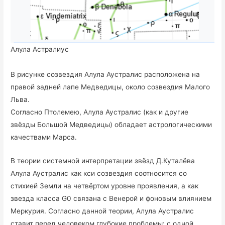
Алула Астралиус
В рисунке созвездия Алула Аустралис расположена на
правой задней лапе Медведицы, около созвездия Малого
Льва.
Согласно Птолемею, Алула Аустралис (как и другие
звёзды Большой Медведицы) обладает астрологическими
качествами Марса.
В теории системной интерпретации звёзд Д.Куталёва
Алула Аустралис как кси созвездия соотносится со
стихией Земли на четвёртом уровне проявления, а как
звезда класса G0 связана с Венерой и фоновым влиянием
Меркурия. Согласно данной теории, Алула Аустралис
ставит перед человеком глубокие проблемы: с одной