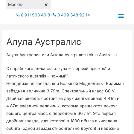
Москва
>
Глав
8 911 998 49 81
8 499 348 92 14
мен
Алула Аустралис
Алула Аустралис или Алюла Аустралис (Alula Australis)
От арабского ал-кафза ал-ула – “первый прыжок” и
латинского australis – “южный”.
Неподвижная звезда, кси Большой Медведицы. Видимая
звёздная величина 3.79m. Спектральный класс G0 V.
Двойная звезда: состоит из двух жёлтых звёзд 4.41m и
4.87m звёздной величины, которые вращаются вокруг
общего центра масс с периодом в 60 лет. Это первая
двойная звезда, для которой в 1830 г.была вычислена
орбита (одной звезды относительно другой) и надёжно