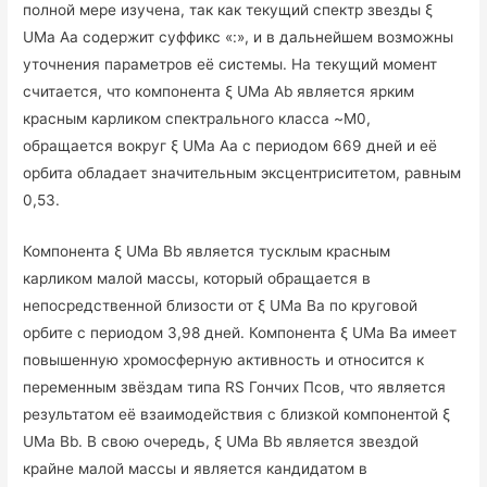
полной мере изучена, так как текущий спектр звезды ξ
UMa Aa содержит суффикс «:», и в дальнейшем возможны
уточнения параметров её системы. На текущий момент
считается, что компонента ξ UMa Ab является ярким
красным карликом спектрального класса ~M0,
обращается вокруг ξ UMa Aa с периодом 669 дней и её
орбита обладает значительным эксцентриситетом, равным
0,53.
Компонента ξ UMa Bb является тусклым красным
карликом малой массы, который обращается в
непосредственной близости от ξ UMa Ba по круговой
орбите с периодом 3,98 дней. Компонента ξ UMa Ba имеет
повышенную хромосферную активность и относится к
переменным звёздам типа RS Гончих Псов, что является
результатом её взаимодействия с близкой компонентой ξ
UMa Bb. В свою очередь, ξ UMa Bb является звездой
крайне малой массы и является кандидатом в