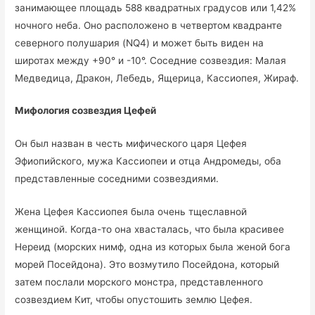
занимающее площадь 588 квадратных градусов или 1,42%
ночного неба. Оно расположено в четвертом квадранте
северного полушария (NQ4) и может быть виден на
широтах между +90° и -10°. Соседние созвездия: Малая
Медведица, Дракон, Лебедь, Ящерица, Кассиопея, Жираф.
Мифология созвездия Цефей
Он был назван в честь мифического царя Цефея
Эфиопийского, мужа Кассиопеи и отца Андромеды, оба
представленные соседними созвездиями.
Жена Цефея Кассиопея была очень тщеславной
женщиной. Когда-то она хвасталась, что была красивее
Нереид (морских нимф, одна из которых была женой бога
морей Посейдона). Это возмутило Посейдона, который
затем послали морского монстра, представленного
созвездием Кит, чтобы опустошить землю Цефея.