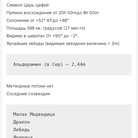
Символ Царь Цефей
Прямое восхождение от 20h 00mдо 8h 00m
Склонение от +52° 45′до +88°
Площадь 588 кв. градусов (27 место)
Видимо в широтах От +90° до −2°.
Ярчайшие звёзды (видимая звёздная величина < 3m)
Альдерамин (α Cep) — 2,44m
Метеорные потоки нет
Соседние созвездия
Малая Медведица

Дракон

Лебедь

Ящерица
