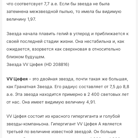
что соответсвует 7,7 а.е. Если бы звезда не была
затемнена межзвездной пылью, то имела бы видимую
величину 1,97.
Звезда начала плавить гелий в углерод и приближается к
своей последней стадии жизни. Она нестабильна и, как
ожидается, взорвется как сверхновая в относительно
близком будущем.
Звезда VV Цефея (HD 208816)
VV Цефея
– это двойная звезда, почти такая же большая,
как Гранатная Звезда. Его радиус составляет от 7,5 до 8,8
а.е. Эта звезда находится примерно в 2 400 световых лет
от нас. Она имеет видимую величину 4,91.
VV Цефея состоит из красного гипергиганта и голубой
звезды-компаньона. Гипергигант VV Цефея A является
третьей по величине известной звездой. Он больше