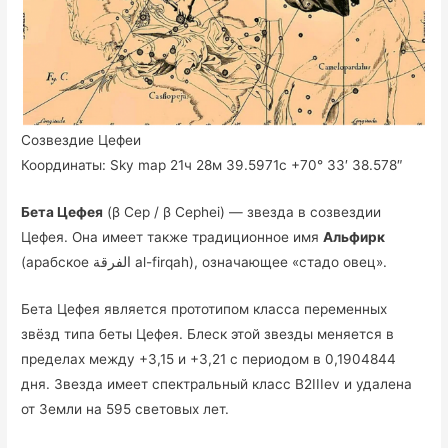
Созвездие Цефеи
Координаты: Sky map 21ч 28м 39.5971с +70° 33′ 38.578″
Бета Цефея
(β Cep / β Cephei) — звезда в созвездии
Цефея. Она имеет также традиционное имя
Альфирк
(арабское الفرقة al-firqah), означающее «стадо овец».
Бета Цефея является прототипом класса переменных
звёзд типа беты Цефея. Блеск этой звезды меняется в
пределах между +3,15 и +3,21 с периодом в 0,1904844
дня. Звезда имеет спектральный класс B2IIIev и удалена
от Земли на 595 световых лет.