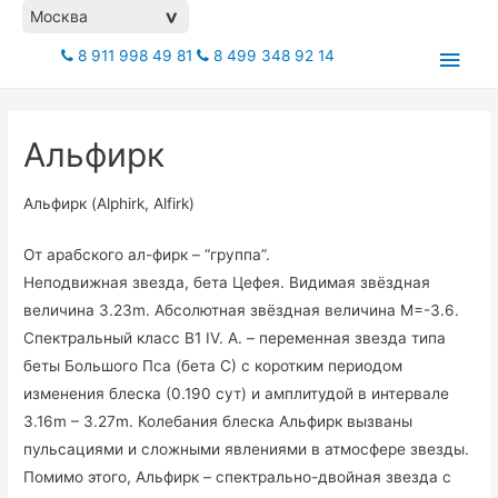
Москва
>
Глав
8 911 998 49 81
8 499 348 92 14
мен
Альфирк
Альфирк (Alphirk, Alfirk)
От арабского ал-фирк – “группа”.
Неподвижная звезда, бета Цефея. Видимая звёздная
величина 3.23m. Абсолютная звёздная величина М=-3.6.
Спектральный класс B1 IV. А. – переменная звезда типа
беты Большого Пса (бета С) с коротким периодом
изменения блеска (0.190 сут) и амплитудой в интервале
3.16m – 3.27m. Колебания блеска Альфирк вызваны
пульсациями и сложными явлениями в атмосфере звезды.
Помимо этого, Альфирк – спектрально-двойная звезда с