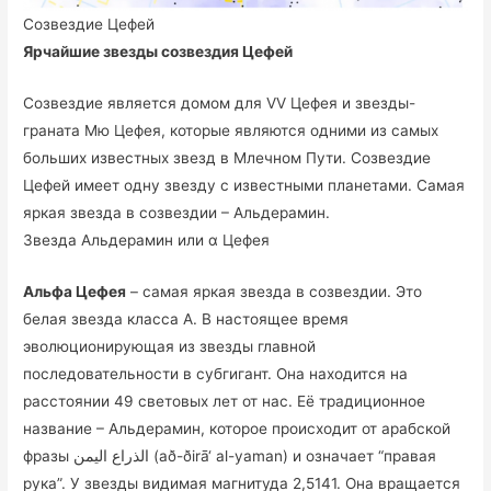
Созвездие Цефей
Ярчайшие звезды созвездия Цефей
Созвездие является домом для VV Цефея и звезды-
граната Мю Цефея, которые являются одними из самых
больших известных звезд в Млечном Пути. Созвездие
Цефей имеет одну звезду с известными планетами. Самая
яркая звезда в созвездии – Альдерамин.
Звезда Альдерамин или α Цефея
Альфа Цефея
– самая яркая звезда в созвездии. Это
белая звезда класса А. В настоящее время
эволюционирующая из звезды главной
последовательности в субгигант. Она находится на
расстоянии 49 световых лет от нас. Её традиционное
название – Альдерамин, которое происходит от арабской
фразы الذراع اليمن (að-ðirā‘ al-yaman) и означает “правая
рука”. У звезды видимая магнитуда 2,5141. Она вращается