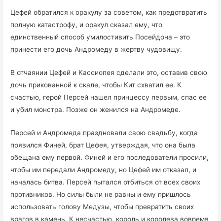
Цефей обратился к оракулу за советом, как предотвратить
полную катастрофу, и оракул сказал ему, что
единственный способ умилостивить Посейдона – это
принести его дочь Андромеду в жертву чудовищу.
В отчаянии Цефей и Кассиопея сделали это, оставив свою
дочь прикованной к скале, чтобы Кит схватил ее. К
счастью, герой Персей нашел принцессу первым, спас ее
и убил монстра. Позже он женился на Андромеде.
Персей и Андромеда праздновали свою свадьбу, когда
появился Финей, брат Цефея, утверждая, что она была
обещана ему первой. Финей и его последователи просили,
чтобы им передали Андромеду, но Цефей им отказал, и
началась битва. Персей пытался отбиться от всех своих
противников. Но силы были не равны и ему пришлось
использовать голову Медузы, чтобы превратить своих
врагов в камень. К несчастью, король и королева вовремя