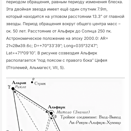
периодом обращения, равным периоду изменения блеска.
Эта двойная звезда имеет ещё один спутник 7.9m,
который находится на угловом расстоянии 13.3″ от главной
звезды. Период обращения вокруг общего центра масс –
ок. 50 лет. Расстояние от Альфирк до Солнца 250 пк.
Астрономическое положение на эпоху 2000.0: AR=
21ч28м39.6с; D=+70°33’39”; Long=035°32’47”;
Lat=+71°09’10”. В рисунке созвездия Альфирк
располагается “под поясом с правого бока” Цефея
(Птолемей, Альмагест, VII, 5).